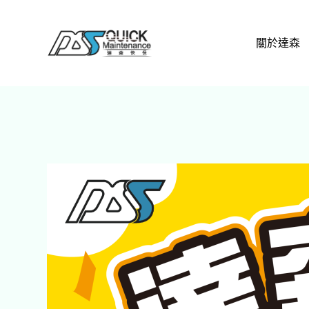
跳
至
關於達森
主
要
內
容