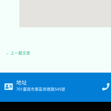
←
上一篇文章
地址
701臺南市東區崇德路545號