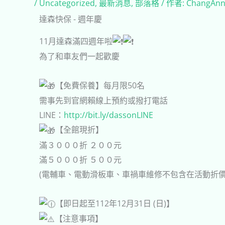
/
Uncategorized
,
最新消息
,
部落格
/ 作者:
ChangAn
達森快保 - 週年慶
11月達森滿四週年啦
為了和車友們一起歡慶
【免費保養】每月限50名
需事先到官網賴線上預約或撥打電話
LINE：
http://bit.ly/dassonLINE
【全館現折】
滿３０００折 ２００元
滿５０００折 ５００元
(電輔車、電動滑板車、車禍車維修不包含在活動折價
【即日起至112年12月31日 (日)】
【注意事項】