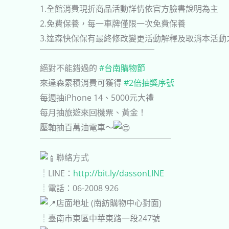
1.全館消費現折商品活動詳情依官方臉書說明為主
2.免費保養，每一車牌僅限一次免費保養
3.達森快保保有最終修改變更活動解釋及取消本活
￣￣￣￣￣￣￣￣￣￣￣￣￣￣
絕對不能錯過的
#台南購物節
來達森累積消費可獲得
#2倍抽獎序號
每週抽iPhone 14、5000元大禮
每月抽旅遊來回機票、黃金！
壓軸抽百萬油電車～
￣￣￣￣￣￣￣￣￣￣￣￣￣￣￣￣
聯絡方式
┊LINE：
http://bit.ly/dassonLINE
┊電話：06-2008 926
店面地址 (南紡購物中心對面)
┊臺南市東區中華東路一段247號