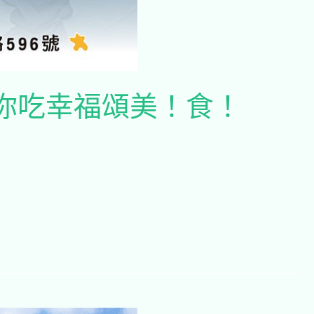
你吃幸福頌美！食！