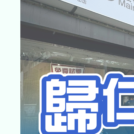
費
美
食、
禮
包
通
通
送