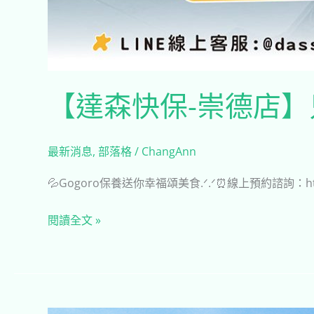
【達森快保-崇德店
最新消息
,
部落格
/
ChangAnn
💦Gogoro保養送你幸福頌美食.ᐟ.ᐟ⏰線上預約諮詢：http://b
閱讀全文 »