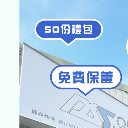
7/20
歸
仁
店
開
幕.ᐟ.ᐟ
免
費
保
養、
健
檢
折
100
元、
免