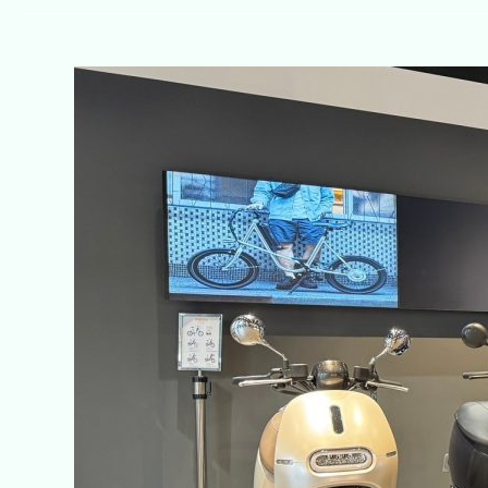
想
買
Gogoro
可
以
買
二
手
的
嗎？
購
買
前