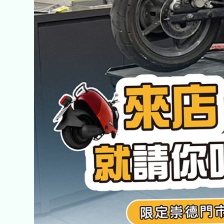
請
你
吃
幸
福
頌
美！
食！