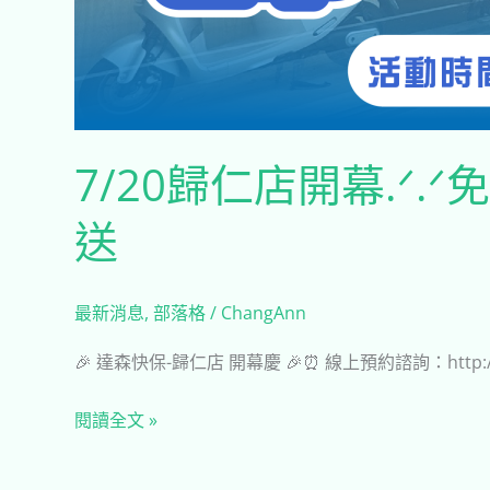
7/20歸仁店開幕.ᐟ
送
最新消息
,
部落格
/
ChangAnn
🎉 達森快保-歸仁店 開幕慶 🎉⏰ 線上預約諮詢：http://bit
閱讀全文 »