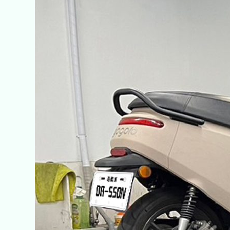
森
快
保-
崇
德
店】
只
要
預
約
原
廠
保
養，
就