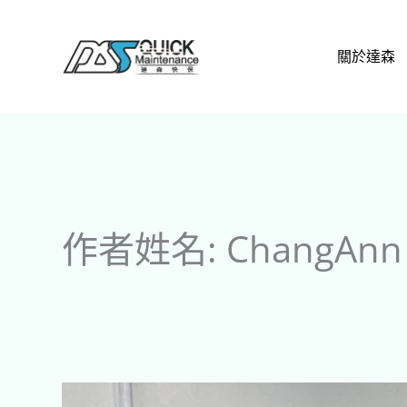
跳
至
關於達森
主
要
內
容
作者姓名: ChangAnn
【達