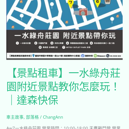
綠
舟
莊
園
附
近
景
點
教
【景點租車】一水綠舟莊
你
怎
園附近景點教你怎麼玩！
麼
｜達森快保
玩！
｜
達
車主故事
,
部落格
/
ChangAnn
森
快
Aw7一水綠舟莊園 營業時間：10:00-18:00 天鷹戰鬥營 營業