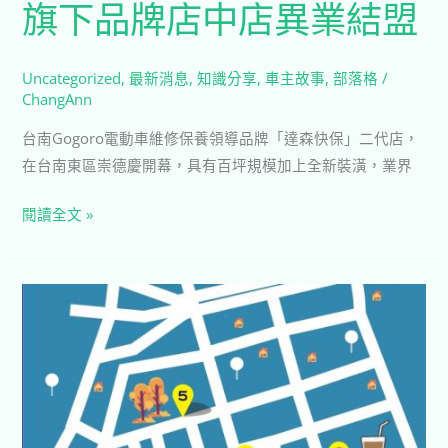
旗下品牌店中店異業結盟
奇
美
食
Uncategorized
,
最新消息
,
知識分享
,
車主故事
,
部落格
/
品
ChangAnn
旗
台南Gogoro電動車維修保養領導品牌「達森快保」二代店，
下
在台南東區崇德慶開幕，具有百坪規模加上全新裝潢，業界
品
牌
閱讀全文 »
店
中
店
【景
異
點
業
租
結
車】
盟
一
水