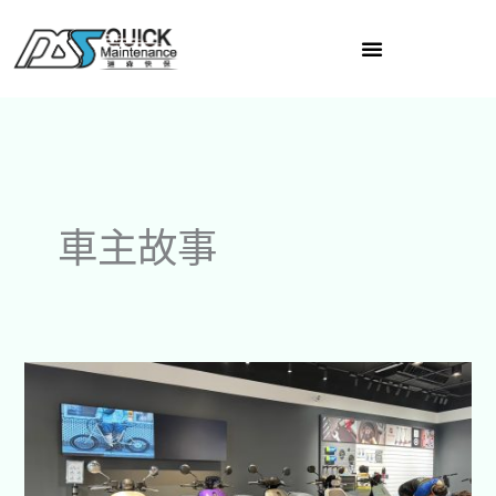
跳
至
主
要
內
容
車主故事
想
買
Gogoro
可
以