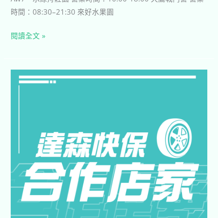
保
時間：08:30–21:30 來好水果園
閱讀全文 »
【達
森
快
保】
北
中
南
合
作
店
家