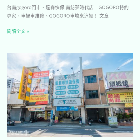
惠​
台南gogoro門市・達森快保 南紡夢時代店｜GOGORO特約
專家、車禍車維修、GOGORO車壞來這裡！ 文章
閱讀全文 »
那
倆
人
✈
玩
樂
人
生