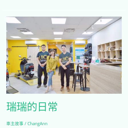
市
車
瑞
禍
瑞
損
的
壞
日
隨
常
到
隨
修
方
便
快
速
瑞瑞的日常
經
濟
實
車主故事
/
ChangAnn