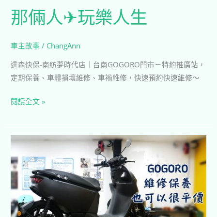
那倆人✈玩樂人生
車主故事
/
ChangAnn
達森快保-南紡夢時代店｜台南GOGORO門市－特約推廣站，
定期保養、車體損壞維修、車禍維修，快速預約快速維修～
閱讀全文 »
靈
王
問
路