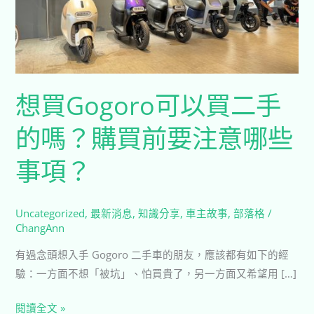
買
二
手
的
嗎？
想買Gogoro可以買二手
購
的嗎？購買前要注意哪些
買
前
事項？
要
注
意
Uncategorized
,
最新消息
,
知識分享
,
車主故事
,
部落格
/
哪
ChangAnn
些
有過念頭想入手 Gogoro 二手車的朋友，應該都有如下的經
事
驗：一方面不想「被坑」、怕買貴了，另一方面又希望用 […]
項？
閱讀全文 »