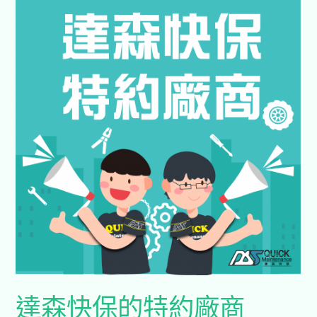
森
快
保
的
特
約
廠
商
達森快保的特約廠商