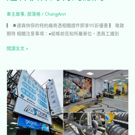
車主故事
,
部落格
/
ChangAnn
▎ 🔔達森快保的特約廠商憑相關證件即享95折優惠 ▎ 敬啟
期待 相關注意事項：●結帳前告知所屬單位，憑員工識別
閱讀全文 »
達
森
快
保-
南
紡
夢
時