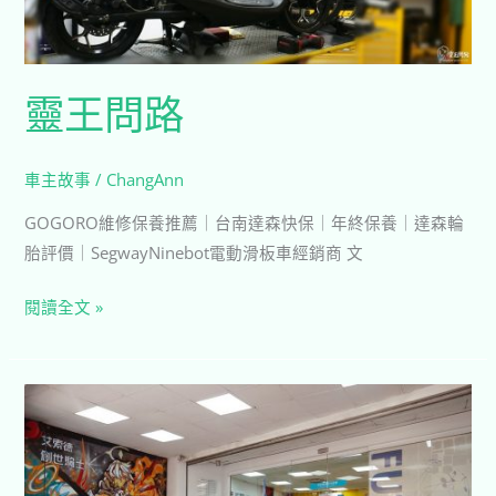
靈王問路
車主故事
/
ChangAnn
GOGORO維修保養推薦｜台南達森快保｜年終保養｜達森輪
胎評價｜SegwayNinebot電動滑板車經銷商 文
閱讀全文 »
菓
子
の
幸