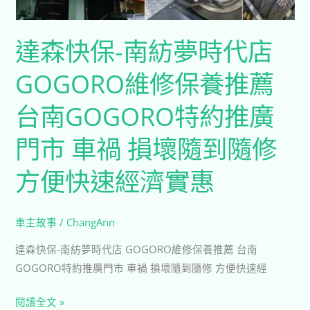
代
店
達森快保-南紡夢時代店
GOGORO
維
GOGORO維修保養推薦
修
保
台南GOGORO特約推廣
養
推
門市 車禍 損壞隨到隨修
薦
方便快速經濟實惠​
台
南
GOGORO
車主故事
/
ChangAnn
特
達森快保-南紡夢時代店 GOGORO維修保養推薦 台南
約
GOGORO特約推廣門市 車禍 損壞隨到隨修 方便快速經
推
廣
閱讀全文 »
門