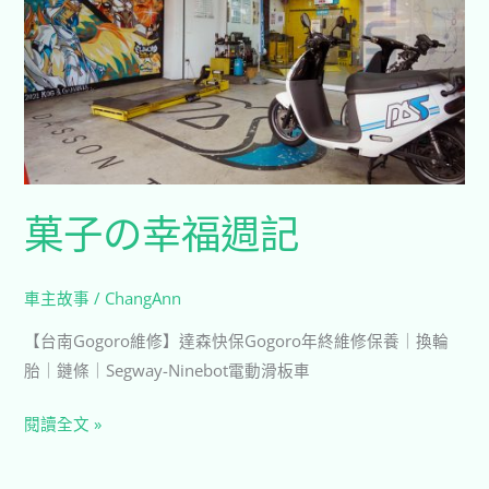
福
週
記
菓子の幸福週記
車主故事
/
ChangAnn
【台南Gogoro維修】達森快保Gogoro年終維修保養｜換輪
胎｜鏈條｜Segway-Ninebot電動滑板車
閱讀全文 »