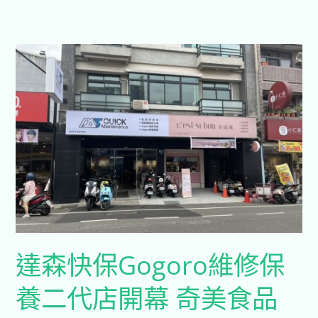
達
森
快
保
Gogoro
維
修
保
養
二
代
達森快保Gogoro維修保
店
開
養二代店開幕 奇美食品
幕