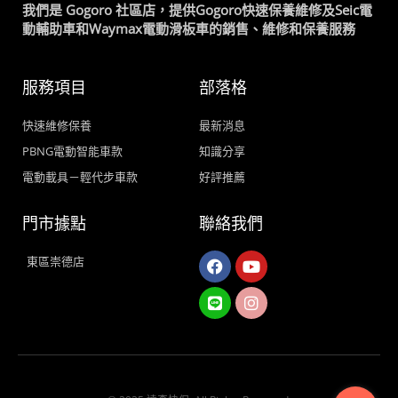
我們是 Gogoro 社區店，提供Gogoro快速保養維修及Seic電
動輔助車和Waymax電動滑板車的銷售、維修和保養服務
服務項目
部落格
快速維修保養
最新消息
PBNG電動智能車款
知識分享
電動載具－輕代步車款
好評推薦
門市據點
聯絡我們
Facebook
Line
Youtube
Instagram
東區崇德店