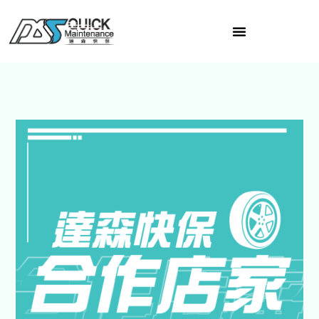
跳
至
主
要
內
容