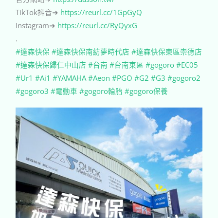
TikTok抖音➜
https://reurl.cc/1GpGyQ
Instagram➜
https://reurl.cc/RyQyxG
.
#達森快保
#達森快保南紡夢時代店
#達森快保東區崇德店
#達森快保歸仁中山店
#台南
#台南東區
#gogoro
#EC05
#Ur1
#Ai1
#YAMAHA
#Aeon
#PGO
#G2
#G3
#gogoro2
#gogoro3
#電動車
#gogoro輪胎
#gogoro保養