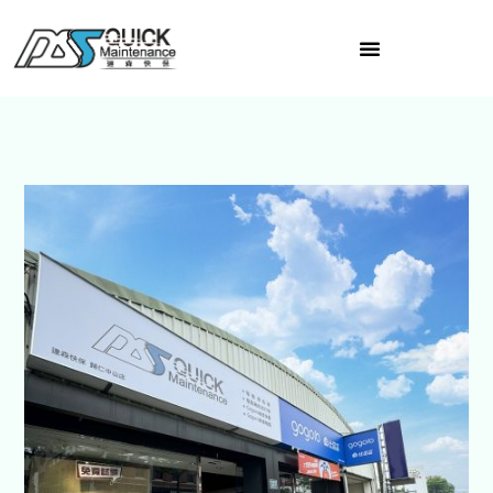
跳
至
主
要
內
容