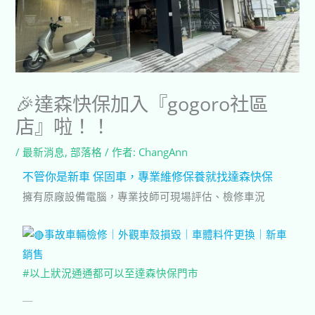
🎉達森快保加入『gogoro社區
店』啦！！
/
最新消息
,
部落格
/ 作者:
ChangAnn
不管你是新車 保固車，專業維修保養就找達森快保
擁有原廠設備電腦，專業技師可現場評估、檢修車況
事故車輛檢修｜外觀車殼損毀｜車體料件更換｜新車
銷售
#以上狀況通通都可以至達森快保門市
￣