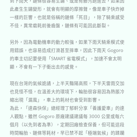
到下雨天，鏈條很容易生鏽、或是有髒污跑進去，如果因
此產生生鏽變形，就會有明顯的摩擦聲，像是車子快炸掉
一樣的巨響，也就是俗稱的鏈條「死目」，除了騎乘感受
不佳，異常磨耗前後齒盤，鏈條有可能因此斷裂。
另外，因為電動機車的動力較強，如果下雨天騎乘模式使
用錯誤，也容易造成打滑甚至摔車，因此下雨天
Gogoro
的車主切記要使用「
SMART
省電模式」，加速不會太明
顯，不會有一下子衝出去的感覺。
現在台灣的氣候詭譎，上半天豔陽高照，下半天雷雨交加
也見怪不怪，在溫差大的環境下，輪胎很容易因為熱脹冷
縮出現「漏風」，車上的耗材也會受到影響。
為此，「達森快保」總經理丁郁軒分享「養護愛車」的達
人觀點，雖然
Gogoro
原廠建議建議每
3000
公里或每六
個月（以先到者為準），定期回廠檢查保養，但可能這段
時間輪胎、鏈條等耗材，早已禁不起「極端氣候」的蹂躪