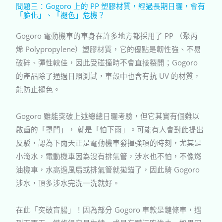
問題三：Gogoro 上的 PP 塑膠材質，經過長期日曬，會有
「脆化」、「褪色」危機？
Gogoro
電動機車的車身在許多地方都採用了
PP
（聚丙
烯
Polypropylene
）塑膠材質，它的優點是韌性強、不易
破碎、彈性較佳，因此受碰撞時不會直接裂開；
Gogoro
的產品除了通過日照測試，車殼中也含有抗
UV
的材質，
能防止褪色。
Gogoro
雖能突破上述總總日曬考驗，但它其實有個難以
啟齒的「罩門」，
就是「怕下雨」。可能有人會對此提出
反駁，認為下雨天正是電動機車發揮強項的時刻，尤其是
小淹水，電動機車因為沒有排氣管，涉水也不怕，不像燃
油機車，水高過風扇或排氣管就拋錨了，因此騎
Gogoro
涉水，頂多涉水完洗一洗就好。
在此「突破盲腸」！因為部分
Gogoro
車款是鏈條車，遇