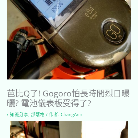
芭比Q了! Gogoro怕長時間烈日曝
曬? 電池儀表板受得了?
/
知識分享
,
部落格
/ 作者:
ChangAnn