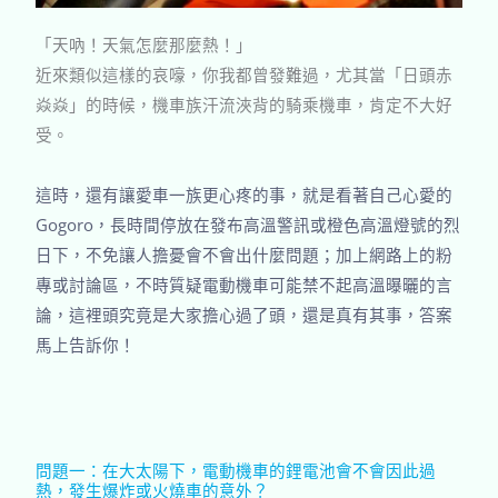
「天吶！天氣怎麼那麼熱！」
近來類似這樣的哀嚎，你我都曾發難過，尤其當「日頭赤
焱焱」的時候，機車族汗流浹背的騎乘機車，肯定不大好
受。
這時，還有讓愛車一族更心疼的事，就是看著自己心愛的
Gogoro
，長時間停放在發布高溫警訊或橙色高溫燈號的烈
日下，不免讓人擔憂會不會出什麼問題；加上網路上的粉
專或討論區，不時質疑電動機車可能禁不起高溫曝曬的言
論，這裡頭究竟是大家擔心過了頭，還是真有其事，答案
馬上告訴你！
問題一：在大太陽下，電動機車的鋰電池會不會因此過
熱，發生爆炸或火燒車的意外？