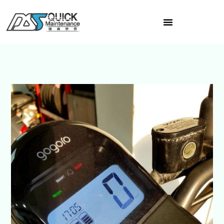
跳
至
主
要
內
容