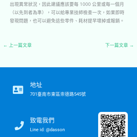
出現異常狀況，因此建議應該要每
1000
公里或每一個月
（以先到者為準），可以給專業技師檢查一次，如果即時
發現問題，也可以避免這些零件、耗材提早壞掉或報銷。
←
上一篇文章
下一篇文章
→
地址
701臺南市東區崇德路545號
致電我們
Line id: @dasson