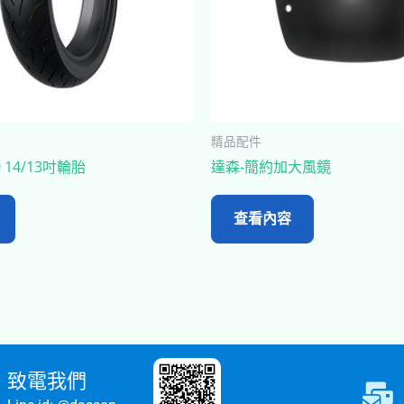
精品配件
 14/13吋輪胎
達森-簡約加大風鏡
查看內容
致電我們