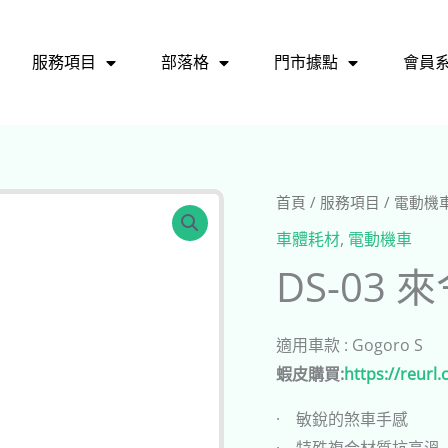
服務項目
部落格
門市據點
會員
首頁
/
服務項目
/
電動機
車體耗材
,
電動機車
DS-03 
適用車款 : Gogoro S
蝦皮購買:
https://reur
· 敏銳的煞車手感
· 特殊複合材質抗高溫