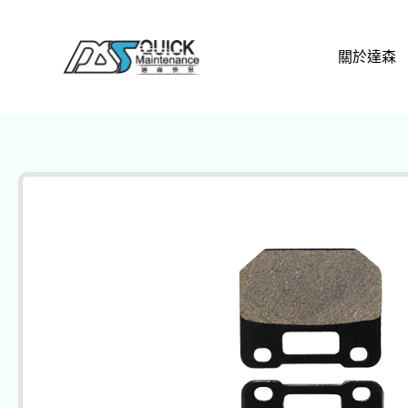
跳
至
關於達森
主
要
內
容