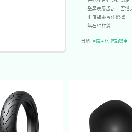
· 全黑表層設計，百搭
· 街道騎乘最佳選擇
· 無石綿材質
分類:
車體耗材
,
電動機車