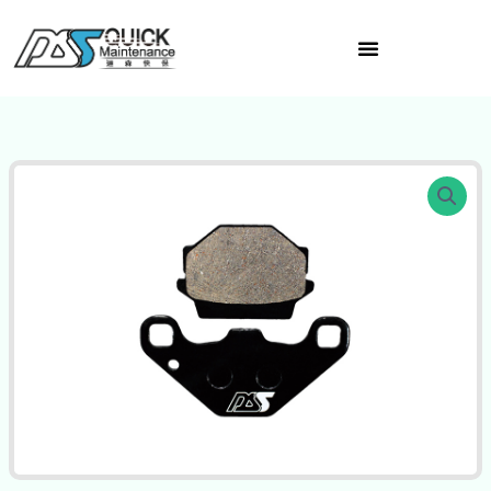
跳
至
主
要
內
容