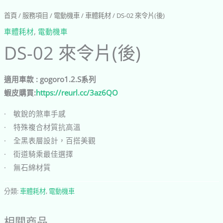
首頁
/
服務項目
/
電動機車
/
車體耗材
/ DS-02 來令片(後)
車體耗材
,
電動機車
DS-02 來令片(後)
適用車款 : gogoro1.2.S系列
蝦皮購買:
https://reurl.cc/3az6QO
· 敏銳的煞車手感
· 特殊複合材質抗高溫
· 全黑表層設計，百搭美觀
· 街道騎乘最佳選擇
· 無石綿材質
分類:
車體耗材
,
電動機車
相關商品