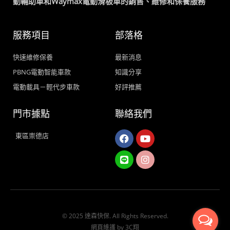
動輔助車和Waymax電動滑板車的銷售、維修和保養服務
服務項目
部落格
快速維修保養
最新消息
PBNG電動智能車款
知識分享
電動載具－輕代步車款
好評推薦
門市據點
聯絡我們
Facebook
Line
Youtube
Instagram
東區崇德店
© 2025 達森快保. All Rights Reserved.
網頁維護 by 3C翔