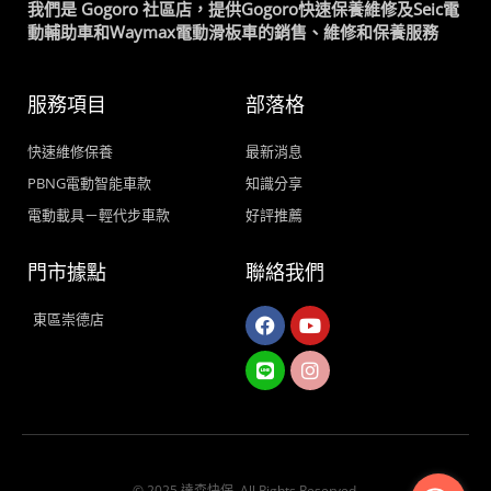
我們是 Gogoro 社區店，提供Gogoro快速保養維修及Seic電
動輔助車和Waymax電動滑板車的銷售、維修和保養服務
服務項目
部落格
快速維修保養
最新消息
PBNG電動智能車款
知識分享
電動載具－輕代步車款
好評推薦
門市據點
聯絡我們
Facebook
Line
Youtube
Instagram
東區崇德店
© 2025 達森快保. All Rights Reserved.