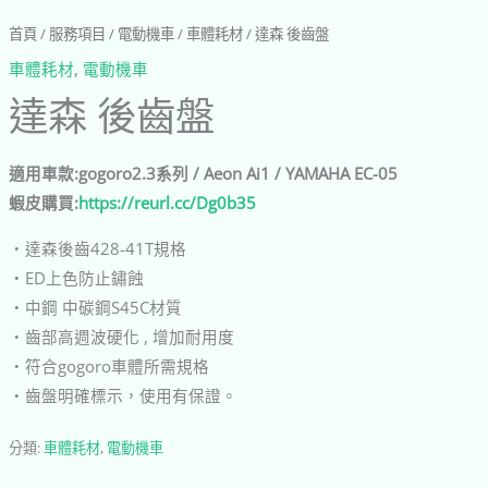
首頁
/
服務項目
/
電動機車
/
車體耗材
/ 達森 後齒盤
車體耗材
,
電動機車
達森 後齒盤
適用車款:gogoro2.3系列 / Aeon Ai1 / YAMAHA EC-05
蝦皮購買:
https://reurl.cc/Dg0b35
‧達森後齒428-41T規格
‧ED上色防止鏽蝕
‧中鋼 中碳鋼S45C材質
‧齒部高週波硬化 , 增加耐用度
‧符合gogoro車體所需規格
‧齒盤明確標示，使用有保證。
分類:
車體耗材
,
電動機車