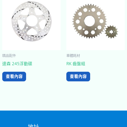
精品配件
車體耗材
達森 245浮動碟
RK 齒盤組
查看內容
查看內容
地址