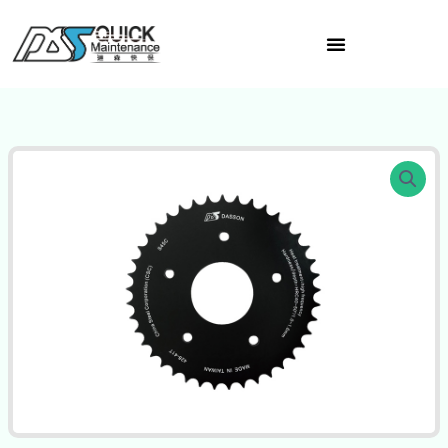
跳
至
主
要
內
容