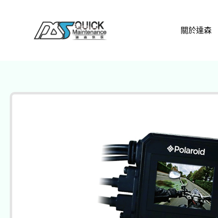
跳
至
關於達森
主
要
內
容