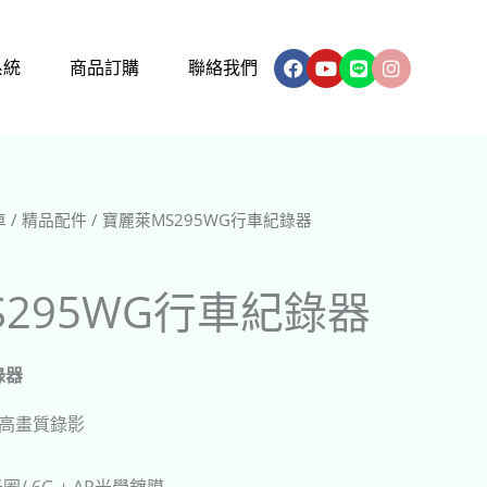
Facebook
Youtube
Line
Instagram
系統
商品訂購
聯絡我們
車
/
精品配件
/ 寶麗萊MS295WG行車紀錄器
295WG行車紀錄器
錄器
P 高畫質錄影
光圈/ 6G + AR光學鍍膜