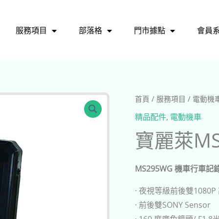
服務項目
部落格
門市據點
會員
首頁
/
服務項目
/
電動機
精品配件
,
電動機車
寶麗萊MS
MS295WG 機車行車記
· 夜視等級前後雙1080
· 前後雙SONY Sensor
· 160 度廣角鏡頭/ F1.8