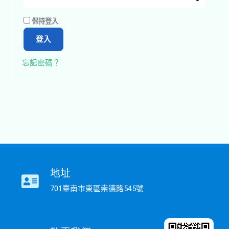
A
保持登入
l
登入
t
e
忘記密碼？
r
n
a
t
i
v
e
:
地址
701臺南市東區崇德路545號