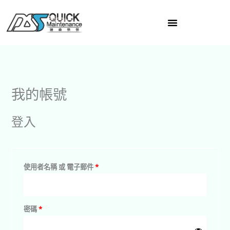
跳
至
主
要
必
必
內
填
填
容
我的帳號
登入
使用者名稱 或 電子郵件
*
密碼
*