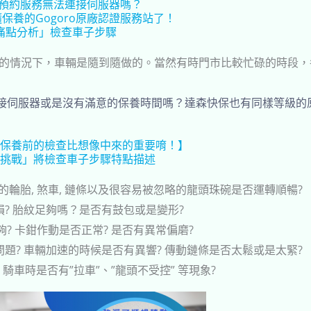
ro預約服務無法連接伺服器嗎？
保養的Gogoro原廠認證服務站了！
痛點分析」檢查車子步驟
的情況下，車輛是隨到隨做的。當然有時門市比較忙碌的時段，
無法連接伺服器或是沒有滿意的保養時間嗎？達森快保也有同樣等級
保養前的檢查比想像中來的重要唷！】
挑戰」將檢查車子步驟特點描述
輛的輪胎, 煞車, 鏈條以及很容易被忽略的龍頭珠碗是否運轉順暢?
? 胎紋足夠嗎？是否有鼓包或是變形?
? 卡鉗作動是否正常? 是否有異常偏磨?
題? 車輛加速的時候是否有異響? 傳動鏈條是否太鬆或是太緊?
騎車時是否有”拉車”、”龍頭不受控” 等現象?