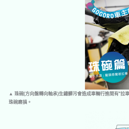
▲ 珠碗(方向盤轉向軸承)生鏽髒污會造成車輛行進間有”拉
珠碗磨損。