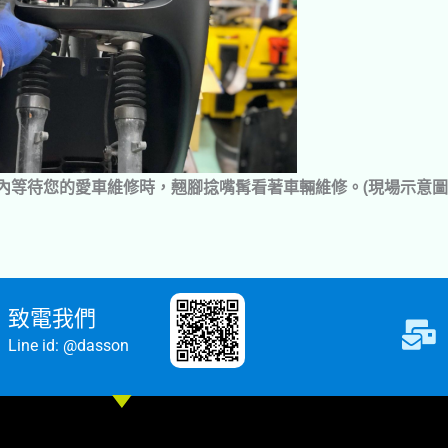
內等待您的愛車維修時，翹腳捻嘴髯看著車輛維修。(現場示意圖
致電我們
Line id: @dasson