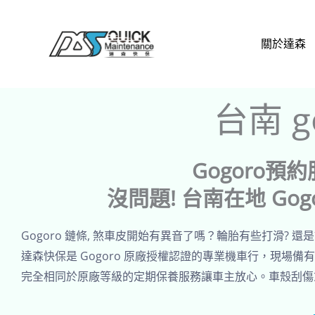
跳
至
關於達森
主
要
內
台南 g
容
Gogoro
沒問題! 台南在地 Go
Gogoro 鏈條, 煞車皮開始有異音了嗎？輪胎有些打滑?
達森快保是 Gogoro 原廠授權認證的專業機車行，現場備有
完全相同於原廠等級的定期保養服務讓車主放心。車殼刮傷或