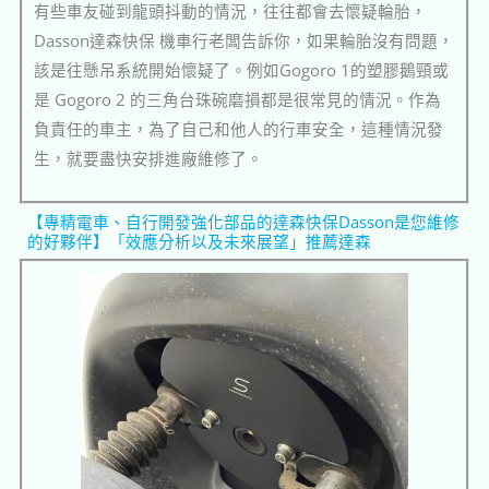
有些車友碰到龍頭抖動的情況，往往都會去懷疑輪胎，
Dasson達森快保 機車行老闆告訴你，如果輪胎沒有問題，
該是往懸吊系統開始懷疑了。例如Gogoro 1的塑膠鵝頸或
是 Gogoro 2 的三角台珠碗磨損都是很常見的情況。作為
負責任的車主，為了自己和他人的行車安全，這種情況發
生，就要盡快安排進廠維修了。
【專精電車、自行開發強化部品的達森快保Dasson是您維修
的好夥伴】「效應分析以及未來展望」推薦達森