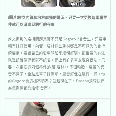
(圖片)碰到內管和培林磨損的情況，只要一次更換這兩種零
件就可以滑順到飄行的程度
。
前文提到的磨損問題其實不只是Gogoro 2會發生，只要車
輛有好好使用，內管、培林這些耗材都是不可避免的會持
續磨損。要讓自己的愛車騎起來順暢好騎，最重要的心法
就是該維修保養就不該省。網上有許多車友現身說法，只
要一次更換這兩個零件(內管 培林)，不但輪胎、皮帶的異
音不見了，重點是車子好滑順，感覺好像在飄行一樣。你
的Gogoro也這樣不順嗎？就趁現在了。Dasson達森快保
為您提供預約維修 台南。