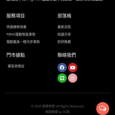
服務項目
部落格
快速維修保養
最新消息
PBNG電動智能車款
知識分享
電動載具－輕代步車款
好評推薦
門市據點
聯絡我們
Facebook
Line
Youtube
Instagram
東區崇德店
© 2025 達森快保. All Rights Reserved.
網頁維護 by 3C翔