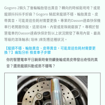
Gogoro 2騎久了後輪輪胎發出異音？轉向的時候鬆垮垮？或是
龍頭抖抖抖手好麻？Gogoro 騎起來龍頭不穩、輪胎異音、皮
帶異音，可能是這些耗材需要更換。專業的Dasson達森快保機
車行老闆跟你說，這是培林、內管或是珠碗磨損了。專精於智
慧電車的Dasson達森快保針對以上狀況開發了專用內管、最高
等級的滾珠軸承( 培林 )來對應這種狀況。
【龍頭不穩、輪胎異音、皮帶異音，可能是這些耗材需要更
換？】痛點分析 檢查車子步驟
你的智慧電車平日騎乘時會持續後輪或是皮帶發出奇怪的異
音？還是龍頭抖動或是不穩嗎？