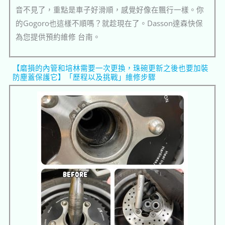
音不見了，重點是車子好滑順，感覺好像在飄行一樣。你
的Gogoro也這樣不順嗎？就趁現在了。Dasson達森快保
為您提供預約維修 台南。
【磨損的內管和培林需要一次更換，珠碗更新之後也要加裝
防塵蓋保護它】「歷程以及挑戰」維修步驟