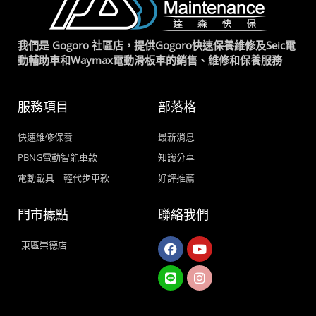
我們是 Gogoro 社區店，提供Gogoro快速保養維修及Seic電
動輔助車和Waymax電動滑板車的銷售、維修和保養服務
服務項目
部落格
快速維修保養
最新消息
PBNG電動智能車款
知識分享
電動載具－輕代步車款
好評推薦
門市據點
聯絡我們
Facebook
Line
Youtube
Instagram
東區崇德店