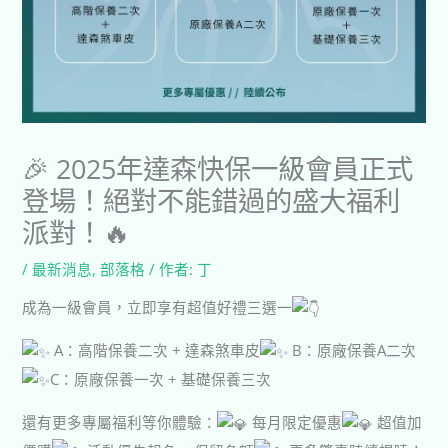
🎉 2025年達森快保一級會員正式
登場！絕對不能錯過的盛大福利
派對！🔥
/
最新消息
,
部落格
/ 作者:
丁
成為一級會員，立即享有超值好禮三選一
A：高階保養二次 + 達森煞車皮
B：原廠保養A二次
C：原廠保養一次 + 基礎保養三次
還有更多專屬福利等你體驗：
每月限定優惠
超值加