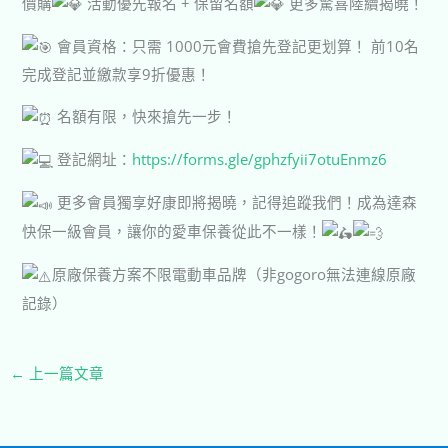
價購
活動優先報名 + 保留名額
更多驚喜陸續揭曉！
會員資格：只需 1000元會費搶先登記更划算！ 前10名
完成登記並繳款享9折優惠！
名額有限，快來搶先一步！
登記網址：
https://forms.gle/gphzfyii7otuEnmz6
更多會員獨享好康即將揭曉，記得追蹤我們！成為達森
快保一級會員，讓你的愛車保養從此不一樣！
原廠保養方案不限電動車品牌（非gogoro無法連線原廠
記錄）
←
上一篇文章