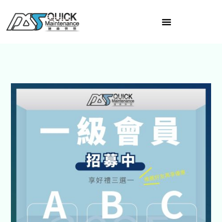
跳
至
主
要
內
容