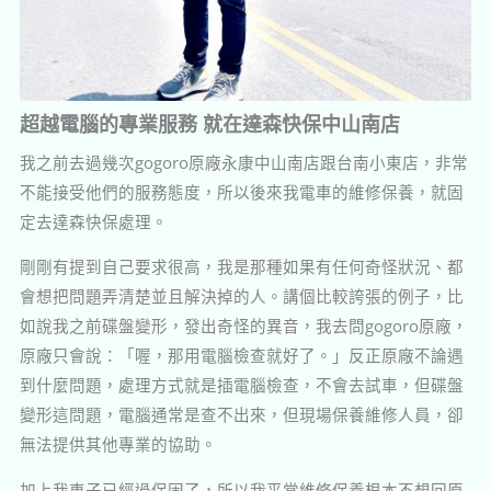
超越電腦的專業服務 就在達森快保中山南店
我之前去過幾次gogoro原廠永康中山南店跟台南小東店，非常
不能接受他們的服務態度，所以後來我電車的維修保養，就固
定去達森快保處理。
剛剛有提到自己要求很高，我是那種如果有任何奇怪狀況、都
會想把問題弄清楚並且解決掉的人。講個比較誇張的例子，比
如說我之前碟盤變形，發出奇怪的異音，我去問gogoro原廠，
原廠只會說：「喔，那用電腦檢查就好了。」反正原廠不論遇
到什麼問題，處理方式就是插電腦檢查，不會去試車，但碟盤
變形這問題，電腦通常是查不出來，但現場保養維修人員，卻
無法提供其他專業的協助。
加上我車子已經過保固了，所以我平常維修保養根本不想回原