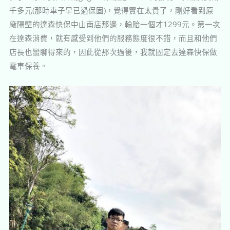
千多元(那時車子早已過保固)，覺得實在太貴了，剛好看到原
廠隔壁的達森快保中山南店那邊，輪胎一個才1299元。第一次
在達森消費，就有感受到他們的服務態度很不錯，而且和他們
店長也蠻聊得來的，因此從那次過後，我就固定去達森快保做
電車保養。