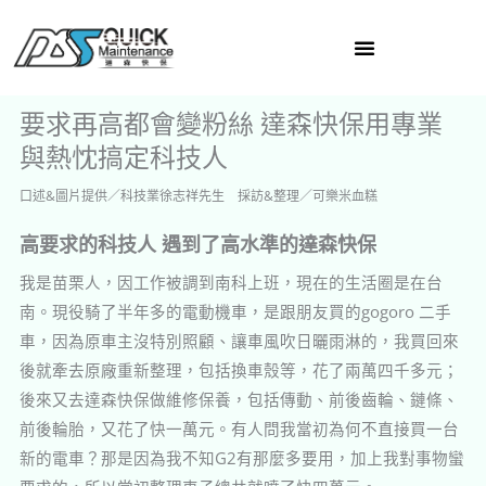
跳
至
主
要
要求再高都會變粉絲 達森快保用專業
內
與熱忱搞定科技人
容
口述&圖片提供／科技業徐志祥先生 採訪&整理／可樂米血糕
高要求的科技人 遇到了高水準的達森快保
我是苗栗人，因工作被調到南科上班，現在的生活圈是在台
南。現役騎了半年多的電動機車，是跟朋友買的gogoro 二手
車，因為原車主沒特別照顧、讓車風吹日曬雨淋的，我買回來
後就牽去原廠重新整理，包括換車殼等，花了兩萬四千多元；
後來又去達森快保做維修保養，包括傳動、前後齒輪、鏈條、
前後輪胎，又花了快一萬元。有人問我當初為何不直接買一台
新的電車？那是因為我不知G2有那麼多要用，加上我對事物蠻