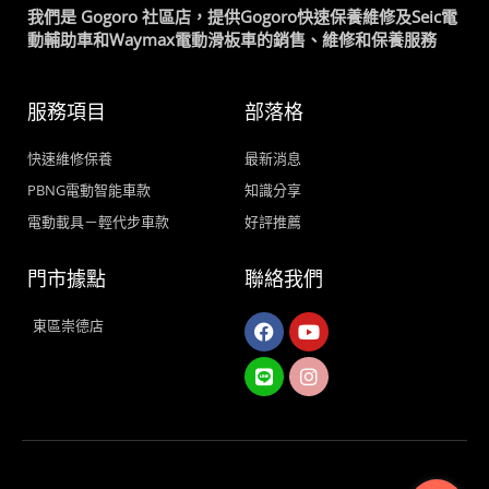
我們是 Gogoro 社區店，提供Gogoro快速保養維修及Seic電
動輔助車和Waymax電動滑板車的銷售、維修和保養服務
服務項目
部落格
快速維修保養
最新消息
PBNG電動智能車款
知識分享
電動載具－輕代步車款
好評推薦
門市據點
聯絡我們
Facebook
Line
Youtube
Instagram
東區崇德店