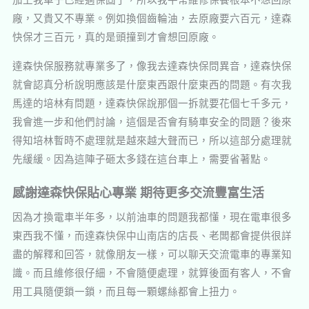
廠，又貴又不專業。例如換個齒輪油，去原廠要六百元，達森
快保才三百元，真的是頭撞到才會想回原廠。
達森快保服務就專業多了，像我去達森快保問異音，達森快保
就會認真分析說明應該是什麼東西跟什麼東西的問題。有次我
馬達的培林有問題，達森快保說那個一拆就要花個七千多元，
我會進一步和他們討論，這個是否會有騎車安全的問題？後來
得知培林暫時不處理就是越來越大聲而已，所以這部分處理就
先緩緩。因為這陣子砸太多錢在這台車上，需要省著點。
感謝達森快保貼心專業 期待更多交流豐富生活
因為才換電車半年多，以前油車的問題我都懂，現在電車很多
東西我不懂，而達森快保中山南店的店長、老闆都會提供很詳
盡的解釋和回答，就像朋友一樣，可以聊天交流電車的專業知
識。而且維修很仔細，不會隨便處理，就算後面有客人，不會
用工具隨便鎖一鎖，而且每一顆螺絲都會上扭力。