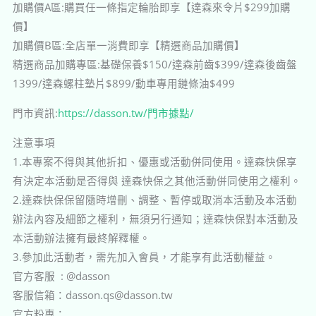
加購價A區:購買任一條指定輪胎即享【達森來令片$299加購
價】
加購價B區:全店單一消費即享【精選商品加購價】
精選商品加購專區:基礎保養$150/達森前齒$399/達森後齒盤
1399/達森螺柱墊片$899/動車專用鏈條油$499
門市資訊:
https://dasson.tw/門市據點/
注意事項
1.本專案不得與其他折扣、優惠或活動併同使用。達森快保享
有決定本活動是否得與 達森快保之其他活動併同使用之權利。
2.達森快保保留隨時增刪、調整、暫停或取消本活動及本活動
辦法內容及細節之權利，無須另行通知；達森快保對本活動及
本活動辦法擁有最終解釋權。
3.參加此活動者，需先加入會員，才能享有此活動權益。
官方客服 : @dasson
客服信箱：dasson.qs@dasson.tw
官方粉專：