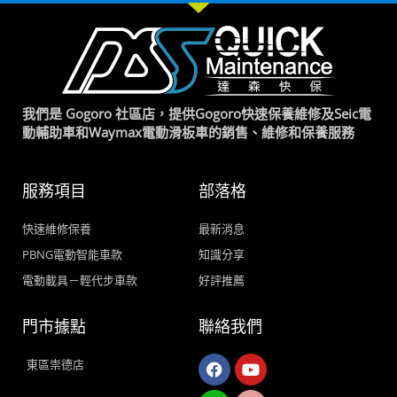
我們是 Gogoro 社區店，提供Gogoro快速保養維修及Seic電
動輔助車和Waymax電動滑板車的銷售、維修和保養服務
服務項目
部落格
快速維修保養
最新消息
PBNG電動智能車款
知識分享
電動載具－輕代步車款
好評推薦
門市據點
聯絡我們
Facebook
Line
Youtube
Instagram
東區崇德店