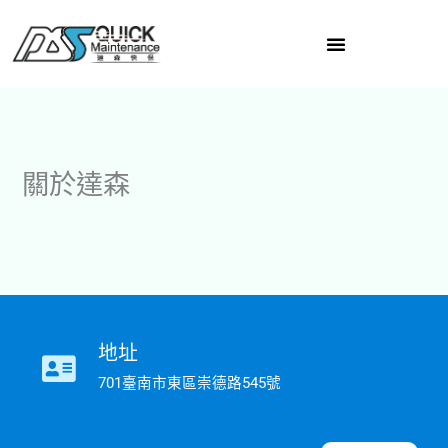
跳
至
主
要
內
容
關於達森
地址
701臺南市東區崇德路545號