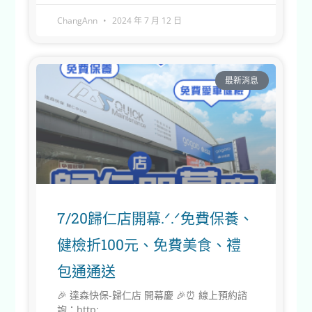
ChangAnn
2024 年 7 月 12 日
最新消息
7/20歸仁店開幕.ᐟ.ᐟ免費保養、
健檢折100元、免費美食、禮
包通通送
🎉 達森快保-歸仁店 開幕慶 🎉⏰ 線上預約諮
詢：http: