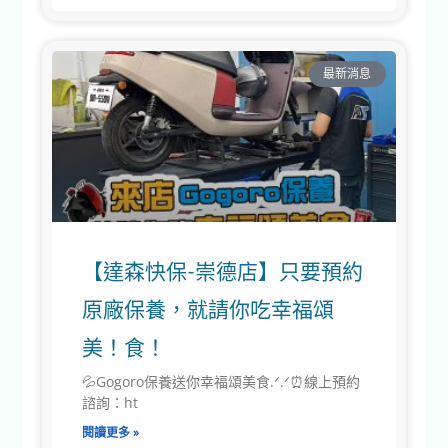
最新消息
【達森快保-崇德店】只要預約
原廠保養，就請你吃幸福頌
美！食！
💦Gogoro保養送你幸福頌美食.ᐟ.ᐟ⏰線上預約
諮詢：ht
閱讀更多 »