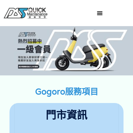
跳
至
主
要
內
容
front page
Gogoro服務項目
門市資訊