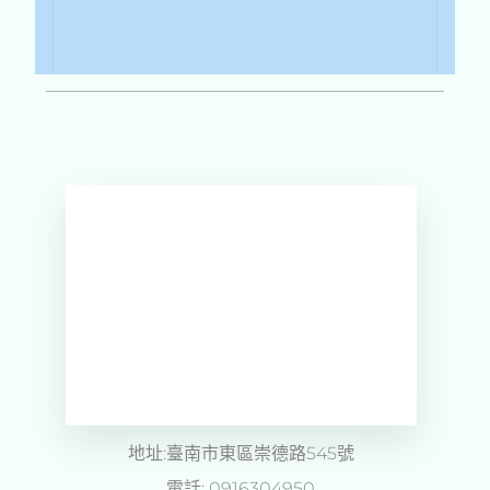
達森快保 崇德店｜油電
雙修 Gogoro授權店
地址:臺南市東區崇德路545號
電話: 0916304950